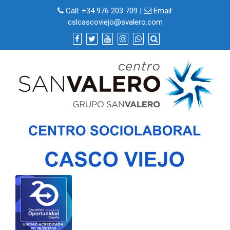
Skip
Call:
+34 976 203 709
|
Email:
to
cslcascoviejo@svalero.com
content