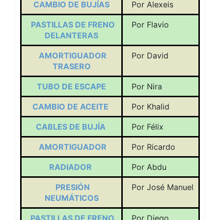
CAMBIO DE BUJÍAS
Por Alexeis
PASTILLAS DE FRENO
Por Flavio
DELANTERAS
AMORTIGUADOR
Por David
TRASERO
TUBO DE ESCAPE
Por Nira
CAMBIO DE ACEITE
Por Khalid
CABLES DE BUJÍA
Por Félix
AMORTIGUADOR
Por Ricardo
RADIADOR
Por Abdu
PRESIÓN
Por José Manuel
NEUMÁTICOS
PASTILLAS DE FRENO
Por Diego