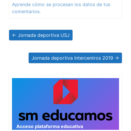
Aprende cómo se procesan los datos de tus
comentarios.
← Jornada deportiva USJ
Jornada deportiva Intercentros 2019 →
Acceso plataforma educativa