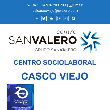
Skip
Call:
+34 976 203 709
|
Email:
to
cslcascoviejo@svalero.com
content