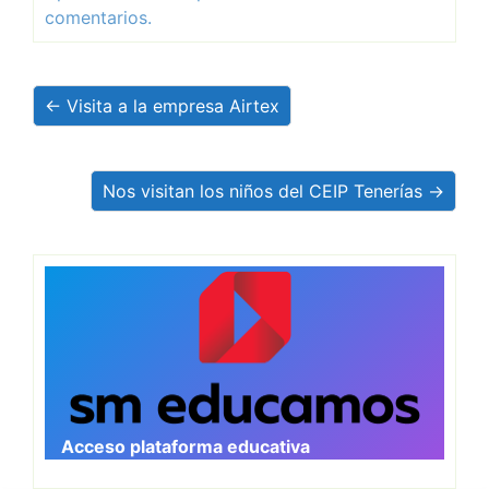
comentarios.
← Visita a la empresa Airtex
Nos visitan los niños del CEIP Tenerías →
Acceso plataforma educativa