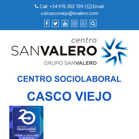
Skip
Call:
+34 976 203 709
|
Email:
to
cslcascoviejo@svalero.com
content