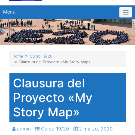
Menu
Home
Curso 19/20
Clausura del Proyecto «My Story Map»
Clausura del
Proyecto «My
Story Map»
admin
Curso 19/20
2 marzo, 2020