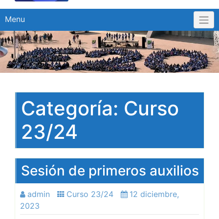
Menu
Categoría:
Curso
23/24
Sesión de primeros auxilios
admin
Curso 23/24
12 diciembre,
2023