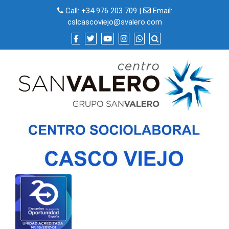
Skip
Call:
+34 976 203 709
|
Email:
to
cslcascoviejo@svalero.com
content