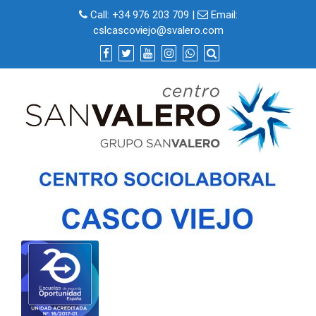
Skip
Call:
+34 976 203 709
|
Email:
to
cslcascoviejo@svalero.com
content