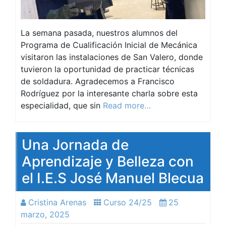
La semana pasada, nuestros alumnos del
Programa de Cualificación Inicial de Mecánica
visitaron las instalaciones de San Valero, donde
tuvieron la oportunidad de practicar técnicas
de soldadura. Agradecemos a Francisco
Rodríguez por la interesante charla sobre esta
especialidad, que sin
Read more…
Una Jornada de
Aprendizaje y Belleza con
el I.E.S José Manuel Blecua
Cristina Arenas
Curso 24/25
25
marzo, 2025