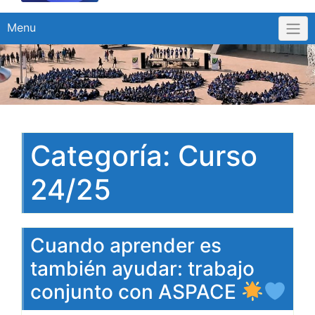
Menu
Categoría:
Curso
24/25
Cuando aprender es
también ayudar: trabajo
conjunto con ASPACE