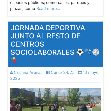
espacios públicos; como calles, parques y
plazas, como
Read more…
JORNADA DEPORTIVA
JUNTO AL RESTO DE
CENTROS
SOCIOLABORALES
Cristina Arenas
Curso 24/25
16 mayo,
2025